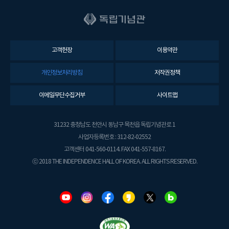
고객헌장
이용약관
개인정보처리방침
저작권정책
이메일무단수집거부
사이트맵
31232 충청남도 천안시 동남구 목천읍 독립기념관로 1
사업자등록번호 : 312-82-02552
고객센터 041-560-0114. FAX 041-557-8167.
ⓒ 2018 THE INDEPENDENCE HALL OF KOREA. ALL RIGHTS RESERVED.