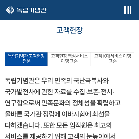
본문 바로가기
고객헌장
독립기념관 고객헌장
고객헌장 핵심서비스
고객응대서비스 이행
전문
이행 표준
표준
독립기념관은 우리 민족의 국난극복사와
국가발전사에 관한 자료를 수집·보존·전시·
연구함으로써 민족문화의 정체성을 확립하고
올바른 국가관 정립에 이바지함에 최선을
다하겠습니다. 또한 모든 임직원은 최고의
서비스를 제공하기 위해 고객의 눈높이에서