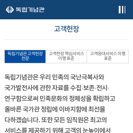
본문 바로가기
고객헌장
독립기념관 고객헌장
고객헌장 핵심서비스
고객응대서비스 이행
전문
이행 표준
표준
독립기념관은 우리 민족의 국난극복사와
국가발전사에 관한 자료를 수집·보존·전시·
연구함으로써 민족문화의 정체성을 확립하고
올바른 국가관 정립에 이바지함에 최선을
다하겠습니다. 또한 모든 임직원은 최고의
서비스를 제공하기 위해 고객의 눈높이에서