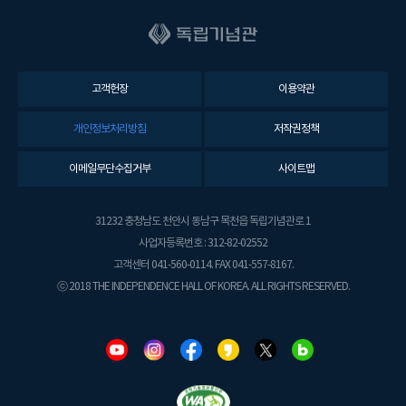
고객헌장
이용약관
개인정보처리방침
저작권정책
이메일무단수집거부
사이트맵
31232 충청남도 천안시 동남구 목천읍 독립기념관로 1
사업자등록번호 : 312-82-02552
고객센터 041-560-0114. FAX 041-557-8167.
ⓒ 2018 THE INDEPENDENCE HALL OF KOREA. ALL RIGHTS RESERVED.