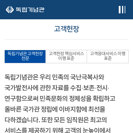
본문 바로가기
고객헌장
독립기념관 고객헌장
고객헌장 핵심서비스
고객응대서비스 이행
전문
이행 표준
표준
독립기념관은 우리 민족의 국난극복사와
국가발전사에 관한 자료를 수집·보존·전시·
연구함으로써 민족문화의 정체성을 확립하고
올바른 국가관 정립에 이바지함에 최선을
다하겠습니다. 또한 모든 임직원은 최고의
서비스를 제공하기 위해 고객의 눈높이에서