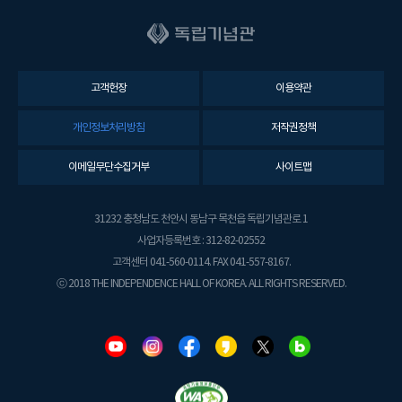
고객헌장
이용약관
개인정보처리방침
저작권정책
이메일무단수집거부
사이트맵
31232 충청남도 천안시 동남구 목천읍 독립기념관로 1
사업자등록번호 : 312-82-02552
고객센터 041-560-0114. FAX 041-557-8167.
ⓒ 2018 THE INDEPENDENCE HALL OF KOREA. ALL RIGHTS RESERVED.