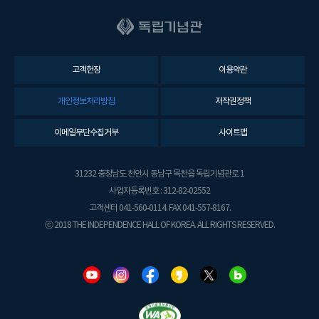
고객헌장
이용약관
개인정보처리방침
저작권정책
이메일무단수집거부
사이트맵
31232 충청남도 천안시 동남구 목천읍 독립기념관로 1
사업자등록번호 : 312-82-02552
고객센터 041-560-0114. FAX 041-557-8167.
ⓒ 2018 THE INDEPENDENCE HALL OF KOREA. ALL RIGHTS RESERVED.