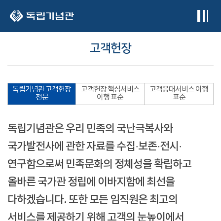
본문 바로가기
고객헌장
독립기념관 고객헌장
고객헌장 핵심서비스
고객응대서비스 이행
전문
이행 표준
표준
독립기념관은 우리 민족의 국난극복사와
국가발전사에 관한 자료를 수집·보존·전시·
연구함으로써 민족문화의 정체성을 확립하고
올바른 국가관 정립에 이바지함에 최선을
다하겠습니다. 또한 모든 임직원은 최고의
서비스를 제공하기 위해 고객의 눈높이에서