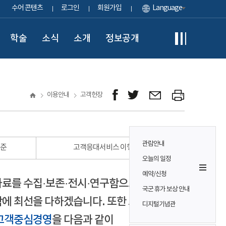
수어 콘텐츠
로그인
회원가입
Language
학술
소식
소개
정보공개
이용안내
고객헌장
관람안내
표준
고객응대서비스 이행 표준
오늘의 일정
예약/신청
자료를 수집·보존·전시·연구함으로써
국군 휴가 보상 안내
에 최선을 다하겠습니다. 또한 모든
디지털기념관
고객중심경영
을 다음과 같이