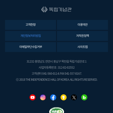
고객헌장
이용약관
개인정보처리방침
저작권정책
이메일무단수집거부
사이트맵
31232 충청남도 천안시 동남구 목천읍 독립기념관로 1
사업자등록번호 : 312-82-02552
고객센터 041-560-0114. FAX 041-557-8167.
ⓒ 2018 THE INDEPENDENCE HALL OF KOREA. ALL RIGHTS RESERVED.