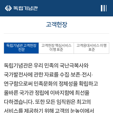
본문 바로가기
고객헌장
독립기념관 고객헌장
고객헌장 핵심서비스
고객응대서비스 이행
전문
이행 표준
표준
독립기념관은 우리 민족의 국난극복사와
국가발전사에 관한 자료를 수집·보존·전시·
연구함으로써 민족문화의 정체성을 확립하고
올바른 국가관 정립에 이바지함에 최선을
다하겠습니다. 또한 모든 임직원은 최고의
서비스를 제공하기 위해 고객의 눈높이에서