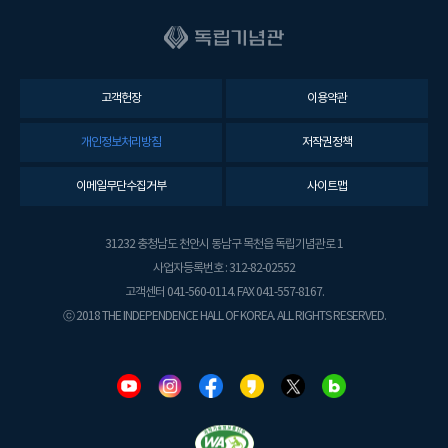
고객헌장
이용약관
개인정보처리방침
저작권정책
이메일무단수집거부
사이트맵
31232 충청남도 천안시 동남구 목천읍 독립기념관로 1
사업자등록번호 : 312-82-02552
고객센터 041-560-0114. FAX 041-557-8167.
ⓒ 2018 THE INDEPENDENCE HALL OF KOREA. ALL RIGHTS RESERVED.