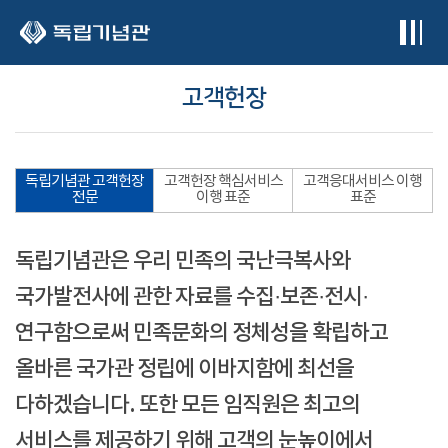
본문 바로가기
고객헌장
독립기념관 고객헌장
고객헌장 핵심서비스
고객응대서비스 이행
전문
이행 표준
표준
독립기념관은 우리 민족의 국난극복사와
국가발전사에 관한 자료를 수집·보존·전시·
연구함으로써 민족문화의 정체성을 확립하고
올바른 국가관 정립에 이바지함에 최선을
다하겠습니다. 또한 모든 임직원은 최고의
서비스를 제공하기 위해 고객의 눈높이에서