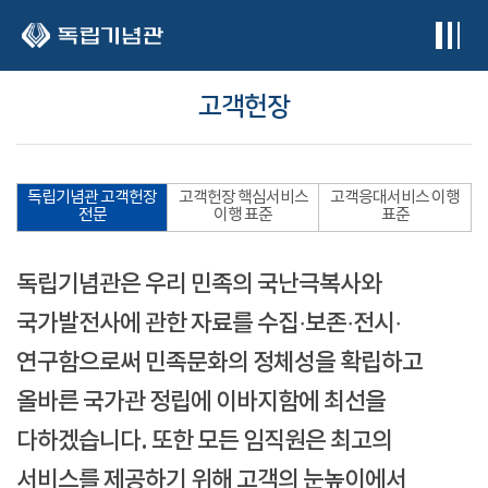
본문 바로가기
고객헌장
독립기념관 고객헌장
고객헌장 핵심서비스
고객응대서비스 이행
전문
이행 표준
표준
독립기념관은 우리 민족의 국난극복사와
국가발전사에 관한 자료를 수집·보존·전시·
연구함으로써 민족문화의 정체성을 확립하고
올바른 국가관 정립에 이바지함에 최선을
다하겠습니다. 또한 모든 임직원은 최고의
서비스를 제공하기 위해 고객의 눈높이에서