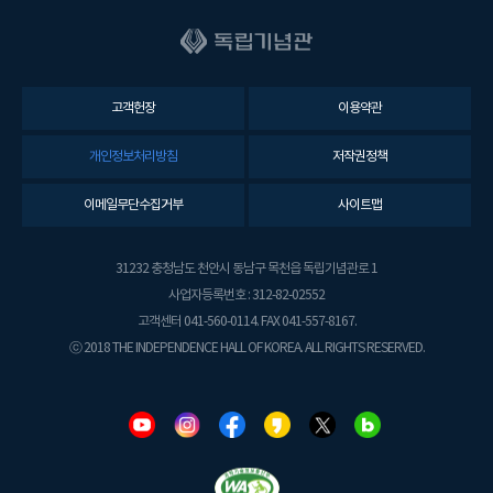
고객헌장
이용약관
개인정보처리방침
저작권정책
이메일무단수집거부
사이트맵
31232 충청남도 천안시 동남구 목천읍 독립기념관로 1
사업자등록번호 : 312-82-02552
고객센터 041-560-0114. FAX 041-557-8167.
ⓒ 2018 THE INDEPENDENCE HALL OF KOREA. ALL RIGHTS RESERVED.