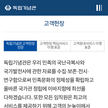
본문 바로가기
고객헌장
독립기념관 고객헌장
고객헌장 핵심서비스
고객응대서비스 이행
전문
이행 표준
표준
독립기념관은 우리 민족의 국난극복사와
국가발전사에 관한 자료를 수집·보존·전시·
연구함으로써 민족문화의 정체성을 확립하고
올바른 국가관 정립에 이바지함에 최선을
다하겠습니다. 또한 모든 임직원은 최고의
서비스를 제공하기 위해 고객의 눈높이에서