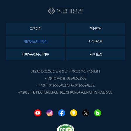
고객헌장
이용약관
개인정보처리방침
저작권정책
이메일무단수집거부
사이트맵
31232 충청남도 천안시 동남구 목천읍 독립기념관로 1
사업자등록번호 : 312-82-02552
고객센터 041-560-0114. FAX 041-557-8167.
ⓒ 2018 THE INDEPENDENCE HALL OF KOREA. ALL RIGHTS RESERVED.