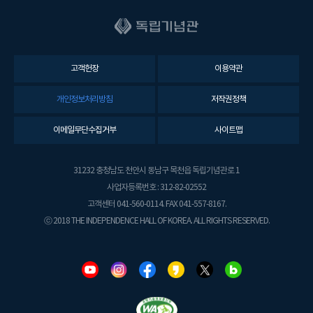
고객헌장
이용약관
개인정보처리방침
저작권정책
이메일무단수집거부
사이트맵
31232 충청남도 천안시 동남구 목천읍 독립기념관로 1
사업자등록번호 : 312-82-02552
고객센터 041-560-0114. FAX 041-557-8167.
ⓒ 2018 THE INDEPENDENCE HALL OF KOREA. ALL RIGHTS RESERVED.