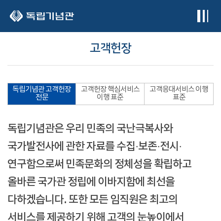
본문 바로가기
고객헌장
독립기념관 고객헌장
고객헌장 핵심서비스
고객응대서비스 이행
전문
이행 표준
표준
독립기념관은 우리 민족의 국난극복사와
국가발전사에 관한 자료를 수집·보존·전시·
연구함으로써 민족문화의 정체성을 확립하고
올바른 국가관 정립에 이바지함에 최선을
다하겠습니다. 또한 모든 임직원은 최고의
서비스를 제공하기 위해 고객의 눈높이에서