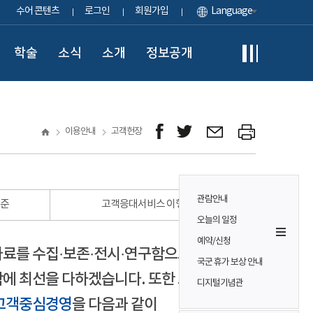
수어 콘텐츠
로그인
회원가입
Language
학술
소식
소개
정보공개
이용안내
고객헌장
관람안내
표준
고객응대서비스 이행 표준
오늘의 일정
예약/신청
자료를 수집·보존·전시·연구함으로써
국군 휴가 보상 안내
에 최선을 다하겠습니다. 또한 모든
디지털기념관
고객중심경영
을 다음과 같이