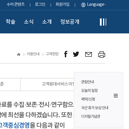
수어 콘텐츠
로그인
회원가입
Language
학술
소식
소개
정보공개
이용안내
고객헌장
관람안내
표준
고객응대서비스 이행 표준
오늘의 일정
예약/신청
자료를 수집·보존·전시·연구함으로써
국군 휴가 보상 안내
에 최선을 다하겠습니다. 또한 모든
디지털기념관
고객중심경영
을 다음과 같이