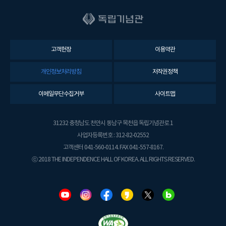
고객헌장
이용약관
개인정보처리방침
저작권정책
이메일무단수집거부
사이트맵
31232 충청남도 천안시 동남구 목천읍 독립기념관로 1
사업자등록번호 : 312-82-02552
고객센터 041-560-0114. FAX 041-557-8167.
ⓒ 2018 THE INDEPENDENCE HALL OF KOREA. ALL RIGHTS RESERVED.