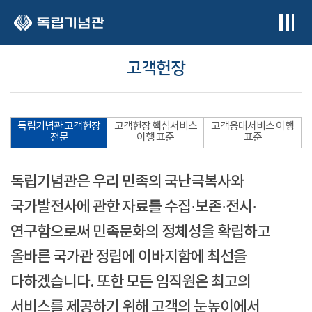
본문 바로가기
고객헌장
독립기념관 고객헌장
고객헌장 핵심서비스
고객응대서비스 이행
전문
이행 표준
표준
독립기념관은 우리 민족의 국난극복사와
국가발전사에 관한 자료를 수집·보존·전시·
연구함으로써 민족문화의 정체성을 확립하고
올바른 국가관 정립에 이바지함에 최선을
다하겠습니다. 또한 모든 임직원은 최고의
서비스를 제공하기 위해 고객의 눈높이에서