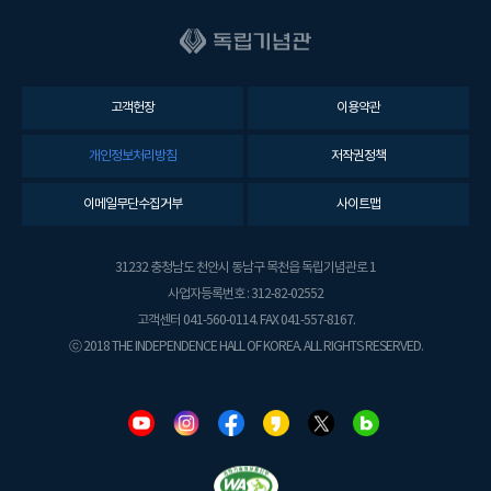
고객헌장
이용약관
개인정보처리방침
저작권정책
이메일무단수집거부
사이트맵
31232 충청남도 천안시 동남구 목천읍 독립기념관로 1
사업자등록번호 : 312-82-02552
고객센터 041-560-0114. FAX 041-557-8167.
ⓒ 2018 THE INDEPENDENCE HALL OF KOREA. ALL RIGHTS RESERVED.