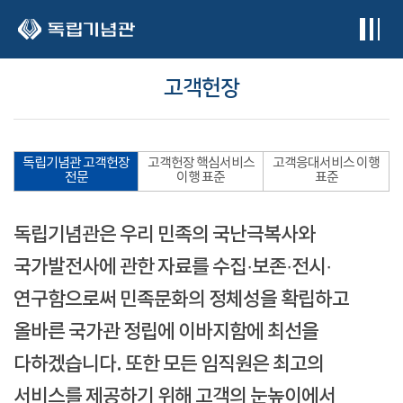
본문 바로가기
고객헌장
독립기념관 고객헌장
고객헌장 핵심서비스
고객응대서비스 이행
전문
이행 표준
표준
독립기념관은 우리 민족의 국난극복사와
국가발전사에 관한 자료를 수집·보존·전시·
연구함으로써 민족문화의 정체성을 확립하고
올바른 국가관 정립에 이바지함에 최선을
다하겠습니다. 또한 모든 임직원은 최고의
서비스를 제공하기 위해 고객의 눈높이에서