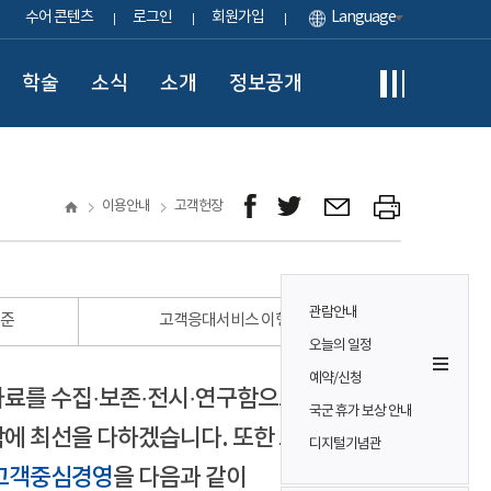
수어 콘텐츠
로그인
회원가입
Language
학술
소식
소개
정보공개
이용안내
고객헌장
관람안내
표준
고객응대서비스 이행 표준
오늘의 일정
예약/신청
자료를 수집·보존·전시·연구함으로써
국군 휴가 보상 안내
에 최선을 다하겠습니다. 또한 모든
디지털기념관
고객중심경영
을 다음과 같이