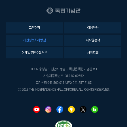
고객헌장
이용약관
개인정보처리방침
저작권정책
이메일무단수집거부
사이트맵
31232 충청남도 천안시 동남구 목천읍 독립기념관로 1
사업자등록번호 : 312-82-02552
고객센터 041-560-0114. FAX 041-557-8167.
ⓒ 2018 THE INDEPENDENCE HALL OF KOREA. ALL RIGHTS RESERVED.