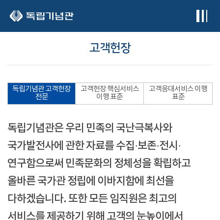
본문 바로가기
고객헌장
독립기념관 고객헌장
고객헌장 핵심서비스
고객응대서비스 이행
전문
이행 표준
표준
독립기념관은 우리 민족의 국난극복사와
국가발전사에 관한 자료를 수집·보존·전시·
연구함으로써 민족문화의 정체성을 확립하고
올바른 국가관 정립에 이바지함에 최선을
다하겠습니다. 또한 모든 임직원은 최고의
서비스를 제공하기 위해 고객의 눈높이에서