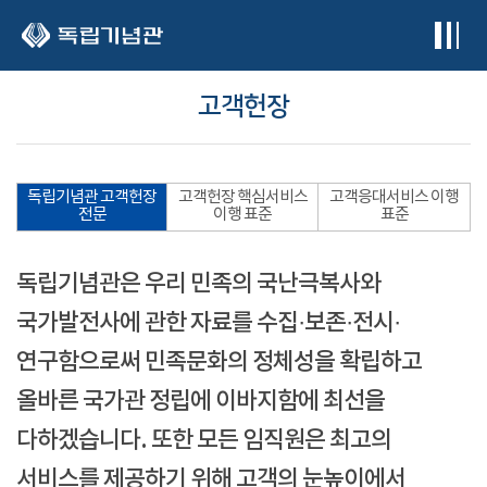
본문 바로가기
고객헌장
독립기념관 고객헌장
고객헌장 핵심서비스
고객응대서비스 이행
전문
이행 표준
표준
독립기념관은 우리 민족의 국난극복사와
국가발전사에 관한 자료를 수집·보존·전시·
연구함으로써 민족문화의 정체성을 확립하고
올바른 국가관 정립에 이바지함에 최선을
다하겠습니다. 또한 모든 임직원은 최고의
서비스를 제공하기 위해 고객의 눈높이에서