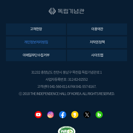
고객헌장
이용약관
개인정보처리방침
저작권정책
이메일무단수집거부
사이트맵
31232 충청남도 천안시 동남구 목천읍 독립기념관로 1
사업자등록번호 : 312-82-02552
고객센터 041-560-0114. FAX 041-557-8167.
ⓒ 2018 THE INDEPENDENCE HALL OF KOREA. ALL RIGHTS RESERVED.