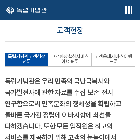
본문 바로가기
고객헌장
독립기념관 고객헌장
고객헌장 핵심서비스
고객응대서비스 이행
전문
이행 표준
표준
독립기념관은 우리 민족의 국난극복사와
국가발전사에 관한 자료를 수집·보존·전시·
연구함으로써 민족문화의 정체성을 확립하고
올바른 국가관 정립에 이바지함에 최선을
다하겠습니다. 또한 모든 임직원은 최고의
서비스를 제공하기 위해 고객의 눈높이에서