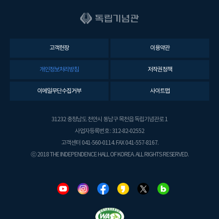
고객헌장
이용약관
개인정보처리방침
저작권정책
이메일무단수집거부
사이트맵
31232 충청남도 천안시 동남구 목천읍 독립기념관로 1
사업자등록번호 : 312-82-02552
고객센터 041-560-0114. FAX 041-557-8167.
ⓒ 2018 THE INDEPENDENCE HALL OF KOREA. ALL RIGHTS RESERVED.