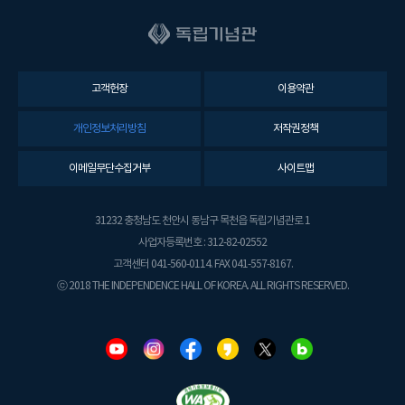
고객헌장
이용약관
개인정보처리방침
저작권정책
이메일무단수집거부
사이트맵
31232 충청남도 천안시 동남구 목천읍 독립기념관로 1
사업자등록번호 : 312-82-02552
고객센터 041-560-0114. FAX 041-557-8167.
ⓒ 2018 THE INDEPENDENCE HALL OF KOREA. ALL RIGHTS RESERVED.