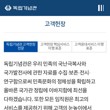
본문 바로가기
고객헌장
독립기념관 고객헌장
고객헌장 핵심서비스
고객응대서비스 이행
전문
이행 표준
표준
독립기념관은 우리 민족의 국난극복사와
국가발전사에 관한 자료를 수집·보존·전시·
연구함으로써 민족문화의 정체성을 확립하고
올바른 국가관 정립에 이바지함에 최선을
다하겠습니다. 또한 모든 임직원은 최고의
서비스를 제공하기 위해 고객의 눈높이에서