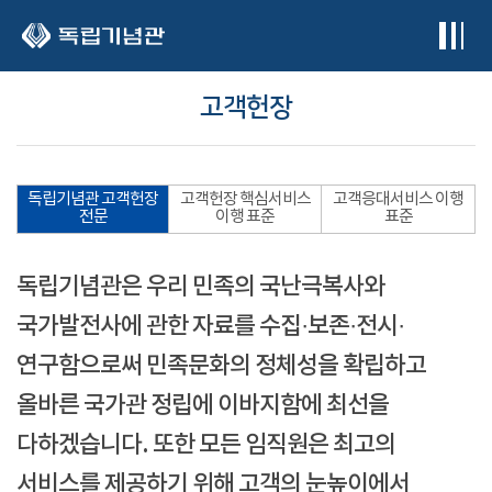
본문 바로가기
고객헌장
독립기념관 고객헌장
고객헌장 핵심서비스
고객응대서비스 이행
전문
이행 표준
표준
독립기념관은 우리 민족의 국난극복사와
국가발전사에 관한 자료를 수집·보존·전시·
연구함으로써 민족문화의 정체성을 확립하고
올바른 국가관 정립에 이바지함에 최선을
다하겠습니다. 또한 모든 임직원은 최고의
서비스를 제공하기 위해 고객의 눈높이에서