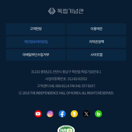
고객헌장
이용약관
개인정보처리방침
저작권정책
이메일무단수집거부
사이트맵
31232 충청남도 천안시 동남구 목천읍 독립기념관로 1
사업자등록번호 : 312-82-02552
고객센터 041-560-0114. FAX 041-557-8167.
ⓒ 2018 THE INDEPENDENCE HALL OF KOREA. ALL RIGHTS RESERVED.