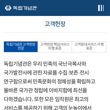
본문 바로가기
고객헌장
독립기념관 고객헌장
고객헌장 핵심서비스
고객응대서비스 이행
전문
이행 표준
표준
독립기념관은 우리 민족의 국난극복사와
국가발전사에 관한 자료를 수집·보존·전시·
연구함으로써 민족문화의 정체성을 확립하고
올바른 국가관 정립에 이바지함에 최선을
다하겠습니다. 또한 모든 임직원은 최고의
서비스를 제공하기 위해 고객의 눈높이에서