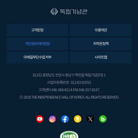
고객헌장
이용약관
개인정보처리방침
저작권정책
이메일무단수집거부
사이트맵
31232 충청남도 천안시 동남구 목천읍 독립기념관로 1
사업자등록번호 : 312-82-02552
고객센터 041-560-0114. FAX 041-557-8167.
ⓒ 2018 THE INDEPENDENCE HALL OF KOREA. ALL RIGHTS RESERVED.