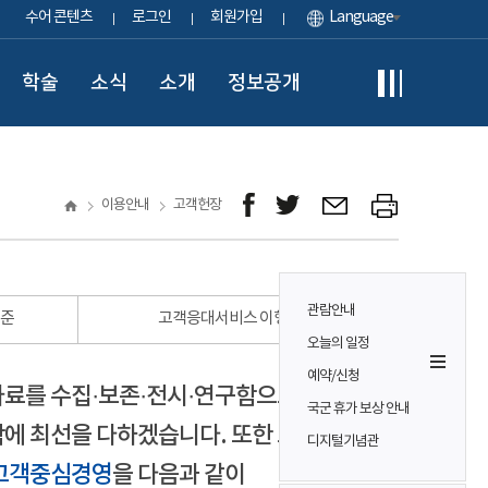
수어 콘텐츠
로그인
회원가입
Language
학술
소식
소개
정보공개
이용안내
고객헌장
관람안내
표준
고객응대서비스 이행 표준
오늘의 일정
예약/신청
자료를 수집·보존·전시·연구함으로써
국군 휴가 보상 안내
에 최선을 다하겠습니다. 또한 모든
디지털기념관
고객중심경영
을 다음과 같이