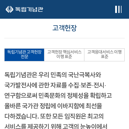
본문 바로가기
고객헌장
독립기념관 고객헌장
고객헌장 핵심서비스
고객응대서비스 이행
전문
이행 표준
표준
독립기념관은 우리 민족의 국난극복사와
국가발전사에 관한 자료를 수집·보존·전시·
연구함으로써 민족문화의 정체성을 확립하고
올바른 국가관 정립에 이바지함에 최선을
다하겠습니다. 또한 모든 임직원은 최고의
서비스를 제공하기 위해 고객의 눈높이에서