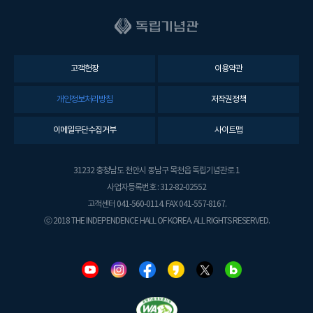
고객헌장
이용약관
개인정보처리방침
저작권정책
이메일무단수집거부
사이트맵
31232 충청남도 천안시 동남구 목천읍 독립기념관로 1
사업자등록번호 : 312-82-02552
고객센터 041-560-0114. FAX 041-557-8167.
ⓒ 2018 THE INDEPENDENCE HALL OF KOREA. ALL RIGHTS RESERVED.