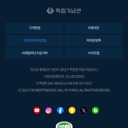
고객헌장
이용약관
개인정보처리방침
저작권정책
이메일무단수집거부
사이트맵
31232 충청남도 천안시 동남구 목천읍 독립기념관로 1
사업자등록번호 : 312-82-02552
고객센터 041-560-0114. FAX 041-557-8167.
ⓒ 2018 THE INDEPENDENCE HALL OF KOREA. ALL RIGHTS RESERVED.