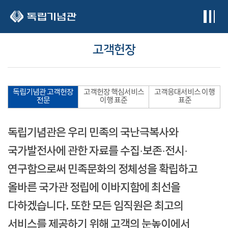
본문 바로가기
고객헌장
독립기념관 고객헌장
고객헌장 핵심서비스
고객응대서비스 이행
전문
이행 표준
표준
독립기념관은 우리 민족의 국난극복사와
국가발전사에 관한 자료를 수집·보존·전시·
연구함으로써 민족문화의 정체성을 확립하고
올바른 국가관 정립에 이바지함에 최선을
다하겠습니다. 또한 모든 임직원은 최고의
서비스를 제공하기 위해 고객의 눈높이에서