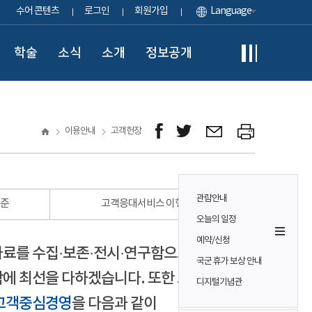
수어 콘텐츠
로그인
회원가입
Language
학술
소식
소개
정보공개
이용안내
고객헌장
관람안내
표준
고객응대서비스 이행 표준
오늘의 일정
예약/신청
자료를 수집·보존·전시·연구함으로써
국군 휴가 보상 안내
에 최선을 다하겠습니다. 또한 모든
디지털기념관
고객중심경영
을 다음과 같이