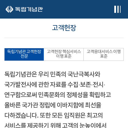
본문 바로가기
고객헌장
독립기념관 고객헌장
고객헌장 핵심서비스
고객응대서비스 이행
전문
이행 표준
표준
독립기념관은 우리 민족의 국난극복사와
국가발전사에 관한 자료를 수집·보존·전시·
연구함으로써 민족문화의 정체성을 확립하고
올바른 국가관 정립에 이바지함에 최선을
다하겠습니다. 또한 모든 임직원은 최고의
서비스를 제공하기 위해 고객의 눈높이에서