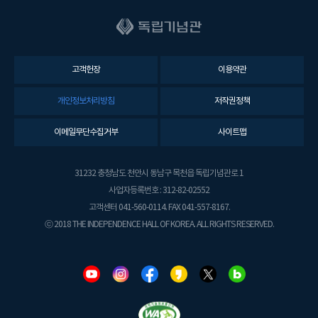
고객헌장
이용약관
개인정보처리방침
저작권정책
이메일무단수집거부
사이트맵
31232 충청남도 천안시 동남구 목천읍 독립기념관로 1
사업자등록번호 : 312-82-02552
고객센터 041-560-0114. FAX 041-557-8167.
ⓒ 2018 THE INDEPENDENCE HALL OF KOREA. ALL RIGHTS RESERVED.