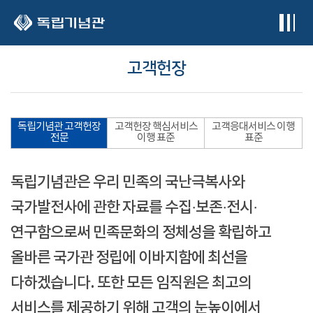
본문 바로가기
고객헌장
독립기념관 고객헌장
고객헌장 핵심서비스
고객응대서비스 이행
전문
이행 표준
표준
독립기념관은 우리 민족의 국난극복사와
국가발전사에 관한 자료를 수집·보존·전시·
연구함으로써 민족문화의 정체성을 확립하고
올바른 국가관 정립에 이바지함에 최선을
다하겠습니다. 또한 모든 임직원은 최고의
서비스를 제공하기 위해 고객의 눈높이에서