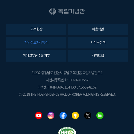
고객헌장
이용약관
개인정보처리방침
저작권정책
이메일무단수집거부
사이트맵
31232 충청남도 천안시 동남구 목천읍 독립기념관로 1
사업자등록번호 : 312-82-02552
고객센터 041-560-0114. FAX 041-557-8167.
ⓒ 2018 THE INDEPENDENCE HALL OF KOREA. ALL RIGHTS RESERVED.