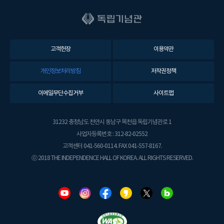
고객헌장
이용약관
개인정보처리방침
저작권정책
이메일무단수집거부
사이트맵
31232 충청남도 천안시 동남구 목천읍 독립기념관로 1
사업자등록번호 : 312-82-02552
고객센터 041-560-0114. FAX 041-557-8167.
ⓒ 2018 THE INDEPENDENCE HALL OF KOREA. ALL RIGHTS RESERVED.