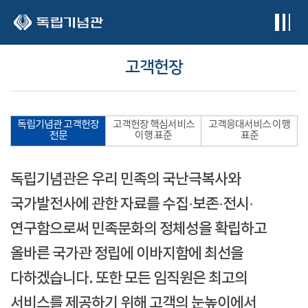
본문 바로가기
고객헌장
독립기념관 고객헌장
고객헌장 핵심서비스
고객응대서비스 이행
전문
이행 표준
표준
독립기념관은 우리 민족의 국난극복사와
국가발전사에 관한 자료를 수집·보존·전시·
연구함으로써 민족문화의 정체성을 확립하고
올바른 국가관 정립에 이바지함에 최선을
다하겠습니다. 또한 모든 임직원은 최고의
서비스를 제공하기 위해 고객의 눈높이에서