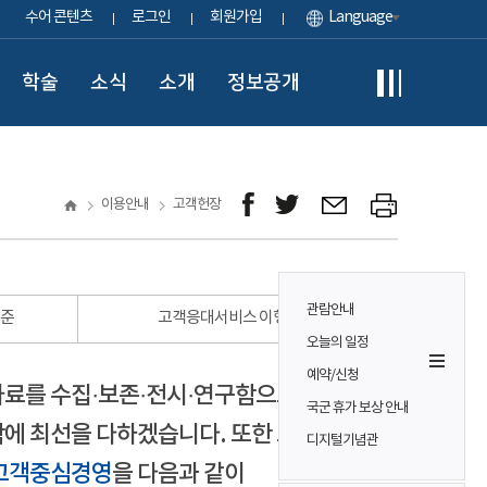
수어 콘텐츠
로그인
회원가입
Language
학술
소식
소개
정보공개
이용안내
고객헌장
관람안내
표준
고객응대서비스 이행 표준
오늘의 일정
예약/신청
자료를 수집·보존·전시·연구함으로써
국군 휴가 보상 안내
에 최선을 다하겠습니다. 또한 모든
디지털기념관
고객중심경영
을 다음과 같이