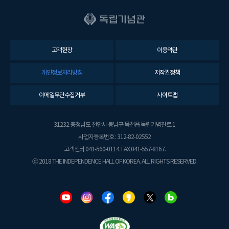
고객헌장
이용약관
개인정보처리방침
저작권정책
이메일무단수집거부
사이트맵
31232 충청남도 천안시 동남구 목천읍 독립기념관로 1
사업자등록번호 : 312-82-02552
고객센터 041-560-0114. FAX 041-557-8167.
ⓒ 2018 THE INDEPENDENCE HALL OF KOREA. ALL RIGHTS RESERVED.