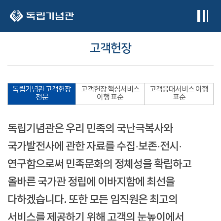
본문 바로가기
고객헌장
독립기념관 고객헌장
고객헌장 핵심서비스
고객응대서비스 이행
전문
이행 표준
표준
독립기념관은 우리 민족의 국난극복사와
국가발전사에 관한 자료를 수집·보존·전시·
연구함으로써 민족문화의 정체성을 확립하고
올바른 국가관 정립에 이바지함에 최선을
다하겠습니다. 또한 모든 임직원은 최고의
서비스를 제공하기 위해 고객의 눈높이에서