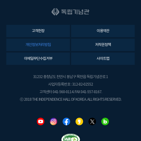
고객헌장
이용약관
개인정보처리방침
저작권정책
이메일무단수집거부
사이트맵
31232 충청남도 천안시 동남구 목천읍 독립기념관로 1
사업자등록번호 : 312-82-02552
고객센터 041-560-0114. FAX 041-557-8167.
ⓒ 2018 THE INDEPENDENCE HALL OF KOREA. ALL RIGHTS RESERVED.