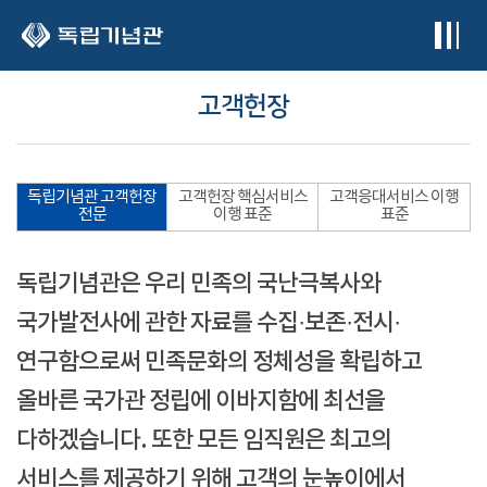
본문 바로가기
고객헌장
독립기념관 고객헌장
고객헌장 핵심서비스
고객응대서비스 이행
전문
이행 표준
표준
독립기념관은 우리 민족의 국난극복사와
국가발전사에 관한 자료를 수집·보존·전시·
연구함으로써 민족문화의 정체성을 확립하고
올바른 국가관 정립에 이바지함에 최선을
다하겠습니다. 또한 모든 임직원은 최고의
서비스를 제공하기 위해 고객의 눈높이에서