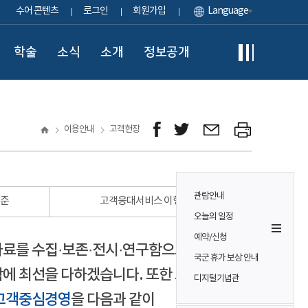
수어 콘텐츠
로그인
회원가입
Language
학술
소식
소개
정보공개
이용안내
고객헌장
관람안내
표준
고객응대서비스 이행 표준
오늘의 일정
예약/신청
자료를 수집·보존·전시·연구함으로써
국군 휴가 보상 안내
에 최선을 다하겠습니다. 또한 모든
디지털기념관
고객중심경영
을 다음과 같이