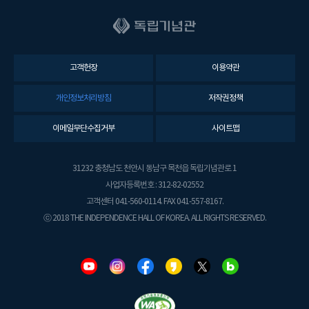
고객헌장
이용약관
개인정보처리방침
저작권정책
이메일무단수집거부
사이트맵
31232 충청남도 천안시 동남구 목천읍 독립기념관로 1
사업자등록번호 : 312-82-02552
고객센터 041-560-0114. FAX 041-557-8167.
ⓒ 2018 THE INDEPENDENCE HALL OF KOREA. ALL RIGHTS RESERVED.