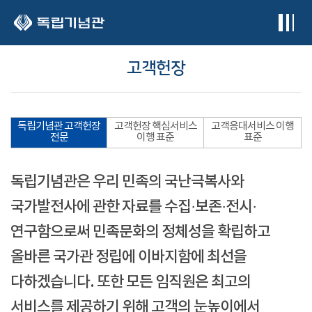
본문 바로가기
고객헌장
독립기념관 고객헌장
고객헌장 핵심서비스
고객응대서비스 이행
전문
이행 표준
표준
독립기념관은 우리 민족의 국난극복사와
국가발전사에 관한 자료를 수집·보존·전시·
연구함으로써 민족문화의 정체성을 확립하고
올바른 국가관 정립에 이바지함에 최선을
다하겠습니다. 또한 모든 임직원은 최고의
서비스를 제공하기 위해 고객의 눈높이에서