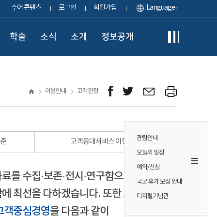
수어 콘텐츠
로그인
회원가입
Language
학술
소식
소개
정보공개
이용안내
고객헌장
관람안내
표준
고객응대서비스 이행 표준
오늘의 일정
예약/신청
자료를 수집·보존·전시·연구함으로써
국군 휴가 보상 안내
에 최선을 다하겠습니다. 또한 모든
디지털기념관
고객중심경영
을 다음과 같이