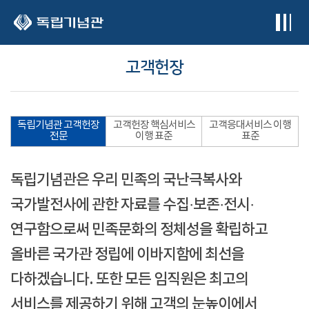
본문 바로가기
고객헌장
독립기념관 고객헌장
고객헌장 핵심서비스
고객응대서비스 이행
전문
이행 표준
표준
독립기념관은 우리 민족의 국난극복사와
국가발전사에 관한 자료를 수집·보존·전시·
연구함으로써 민족문화의 정체성을 확립하고
올바른 국가관 정립에 이바지함에 최선을
다하겠습니다. 또한 모든 임직원은 최고의
서비스를 제공하기 위해 고객의 눈높이에서