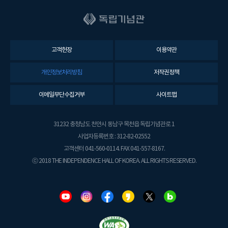
고객헌장
이용약관
개인정보처리방침
저작권정책
이메일무단수집거부
사이트맵
31232 충청남도 천안시 동남구 목천읍 독립기념관로 1
사업자등록번호 : 312-82-02552
고객센터 041-560-0114. FAX 041-557-8167.
ⓒ 2018 THE INDEPENDENCE HALL OF KOREA. ALL RIGHTS RESERVED.