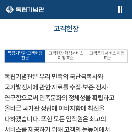
본문 바로가기
고객헌장
독립기념관 고객헌장
고객헌장 핵심서비스
고객응대서비스 이행
전문
이행 표준
표준
독립기념관은 우리 민족의 국난극복사와
국가발전사에 관한 자료를 수집·보존·전시·
연구함으로써 민족문화의 정체성을 확립하고
올바른 국가관 정립에 이바지함에 최선을
다하겠습니다. 또한 모든 임직원은 최고의
서비스를 제공하기 위해 고객의 눈높이에서