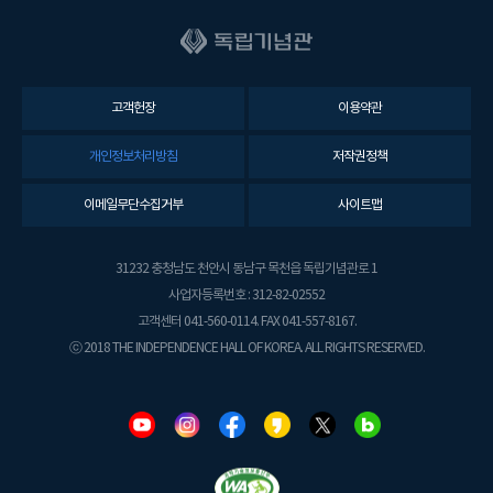
고객헌장
이용약관
개인정보처리방침
저작권정책
이메일무단수집거부
사이트맵
31232 충청남도 천안시 동남구 목천읍 독립기념관로 1
사업자등록번호 : 312-82-02552
고객센터 041-560-0114. FAX 041-557-8167.
ⓒ 2018 THE INDEPENDENCE HALL OF KOREA. ALL RIGHTS RESERVED.