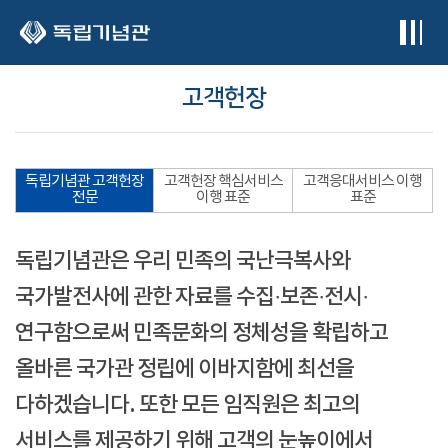
본문 바로가기
고객헌장
독립기념관 고객헌장
고객헌장 핵심서비스
고객응대서비스 이행
전문
이행 표준
표준
독립기념관은 우리 민족의 국난극복사와
국가발전사에 관한 자료를 수집·보존·전시·
연구함으로써 민족문화의 정체성을 확립하고
올바른 국가관 정립에 이바지함에 최선을
다하겠습니다. 또한 모든 임직원은 최고의
서비스를 제공하기 위해 고객의 눈높이에서