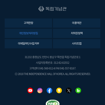
고객헌장
이용약관
개인정보처리방침
저작권정책
이메일무단수집거부
사이트맵
31232 충청남도 천안시 동남구 목천읍 독립기념관로 1
사업자등록번호 : 312-82-02552
고객센터 041-560-0114. FAX 041-557-8167.
ⓒ 2018 THE INDEPENDENCE HALL OF KOREA. ALL RIGHTS RESERVED.