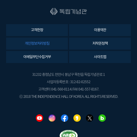
고객헌장
이용약관
개인정보처리방침
저작권정책
이메일무단수집거부
사이트맵
31232 충청남도 천안시 동남구 목천읍 독립기념관로 1
사업자등록번호 : 312-82-02552
고객센터 041-560-0114. FAX 041-557-8167.
ⓒ 2018 THE INDEPENDENCE HALL OF KOREA. ALL RIGHTS RESERVED.