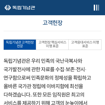
본문 바로가기
고객헌장
독립기념관 고객헌장
고객헌장 핵심서비스
고객응대서비스 이행
전문
이행 표준
표준
독립기념관은 우리 민족의 국난극복사와
국가발전사에 관한 자료를 수집·보존·전시·
연구함으로써 민족문화의 정체성을 확립하고
올바른 국가관 정립에 이바지함에 최선을
다하겠습니다. 또한 모든 임직원은 최고의
서비스를 제공하기 위해 고객의 눈높이에서