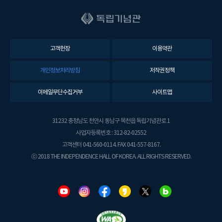
고객헌장
이용약관
개인정보처리방침
저작권정책
이메일무단수집거부
사이트맵
31232 충청남도 천안시 동남구 목천읍 독립기념관로 1
사업자등록번호 : 312-82-02552
고객센터 041-560-0114. FAX 041-557-8167.
ⓒ 2018 THE INDEPENDENCE HALL OF KOREA. ALL RIGHTS RESERVED.