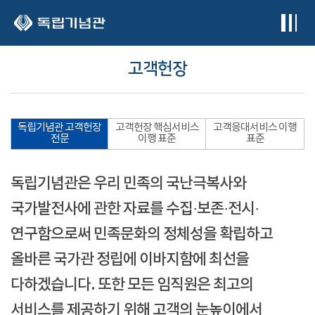
본문 바로가기
고객헌장
독립기념관 고객헌장
고객헌장 핵심서비스
고객응대서비스 이행
전문
이행 표준
표준
독립기념관은 우리 민족의 국난극복사와
국가발전사에 관한 자료를 수집·보존·전시·
연구함으로써 민족문화의 정체성을 확립하고
올바른 국가관 정립에 이바지함에 최선을
다하겠습니다. 또한 모든 임직원은 최고의
서비스를 제공하기 위해 고객의 눈높이에서