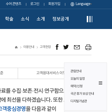
수어 콘텐츠
로그인
회원가입
Language
학술
소식
소개
정보공개
이용안내
고객헌장
관람안내
표준
고객응대서비스 이행 표준
오늘의 일정
예약/신청
자료를 수집·보존·전시·연구함으로써
국군 휴가 보상 안내
에 최선을 다하겠습니다. 또한 모든
디지털기념관
고객중심경영
을 다음과 같이