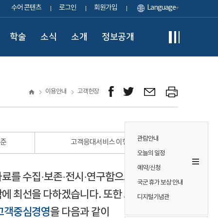
수어 콘텐츠
로그인
회원가입
Language
학술
소식
소개
정보공개
이용안내
고객헌장
관람안내
표준
고객응대서비스 이행 표준
오늘의 일정
예약/신청
자료를 수집·보존·전시·연구함으로써
국군 휴가 보상 안내
에 최선을 다하겠습니다. 또한 모든
디지털기념관
고객중심경영
을 다음과 같이