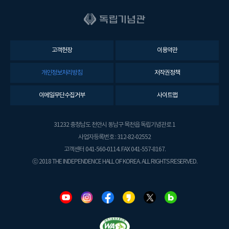
고객헌장
이용약관
개인정보처리방침
저작권정책
이메일무단수집거부
사이트맵
31232 충청남도 천안시 동남구 목천읍 독립기념관로 1
사업자등록번호 : 312-82-02552
고객센터 041-560-0114. FAX 041-557-8167.
ⓒ 2018 THE INDEPENDENCE HALL OF KOREA. ALL RIGHTS RESERVED.