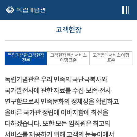
본문 바로가기
고객헌장
독립기념관 고객헌장
고객헌장 핵심서비스
고객응대서비스 이행
전문
이행 표준
표준
독립기념관은 우리 민족의 국난극복사와
국가발전사에 관한 자료를 수집·보존·전시·
연구함으로써 민족문화의 정체성을 확립하고
올바른 국가관 정립에 이바지함에 최선을
다하겠습니다. 또한 모든 임직원은 최고의
서비스를 제공하기 위해 고객의 눈높이에서