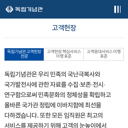
본문 바로가기
고객헌장
독립기념관 고객헌장
고객헌장 핵심서비스
고객응대서비스 이행
전문
이행 표준
표준
독립기념관은 우리 민족의 국난극복사와
국가발전사에 관한 자료를 수집·보존·전시·
연구함으로써 민족문화의 정체성을 확립하고
올바른 국가관 정립에 이바지함에 최선을
다하겠습니다. 또한 모든 임직원은 최고의
서비스를 제공하기 위해 고객의 눈높이에서