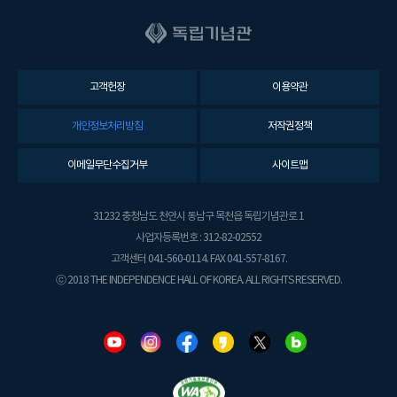
고객헌장
이용약관
개인정보처리방침
저작권정책
이메일무단수집거부
사이트맵
31232 충청남도 천안시 동남구 목천읍 독립기념관로 1
사업자등록번호 : 312-82-02552
고객센터 041-560-0114. FAX 041-557-8167.
ⓒ 2018 THE INDEPENDENCE HALL OF KOREA. ALL RIGHTS RESERVED.