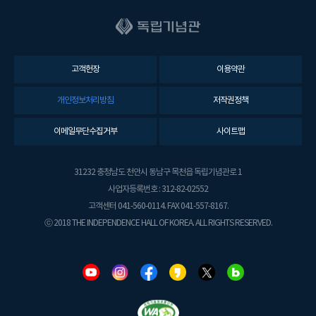
고객헌장
이용약관
개인정보처리방침
저작권정책
이메일무단수집거부
사이트맵
31232 충청남도 천안시 동남구 목천읍 독립기념관로 1
사업자등록번호 : 312-82-02552
고객센터 041-560-0114. FAX 041-557-8167.
ⓒ 2018 THE INDEPENDENCE HALL OF KOREA. ALL RIGHTS RESERVED.