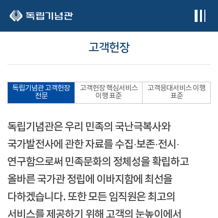
본문 바로가기
고객헌장
독립기념관 고객헌장
고객헌장 핵심서비스
고객응대서비스 이행
전문
이행 표준
표준
독립기념관은 우리 민족의 국난극복사와
국가발전사에 관한 자료를 수집·보존·전시·
연구함으로써 민족문화의 정체성을 확립하고
올바른 국가관 정립에 이바지함에 최선을
다하겠습니다. 또한 모든 임직원은 최고의
서비스를 제공하기 위해 고객의 눈높이에서