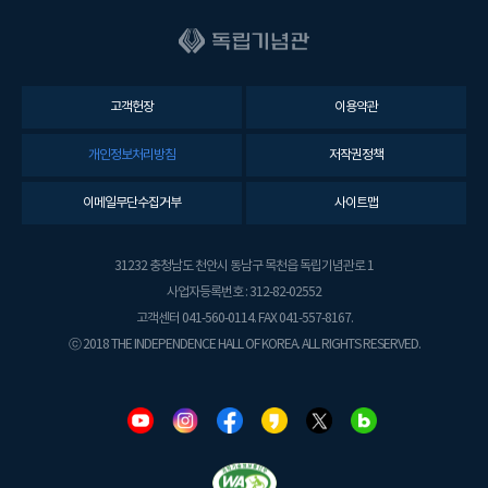
고객헌장
이용약관
개인정보처리방침
저작권정책
이메일무단수집거부
사이트맵
31232 충청남도 천안시 동남구 목천읍 독립기념관로 1
사업자등록번호 : 312-82-02552
고객센터 041-560-0114. FAX 041-557-8167.
ⓒ 2018 THE INDEPENDENCE HALL OF KOREA. ALL RIGHTS RESERVED.