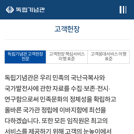
본문 바로가기
고객헌장
독립기념관 고객헌장
고객헌장 핵심서비스
고객응대서비스 이행
전문
이행 표준
표준
독립기념관은 우리 민족의 국난극복사와
국가발전사에 관한 자료를 수집·보존·전시·
연구함으로써 민족문화의 정체성을 확립하고
올바른 국가관 정립에 이바지함에 최선을
다하겠습니다. 또한 모든 임직원은 최고의
서비스를 제공하기 위해 고객의 눈높이에서