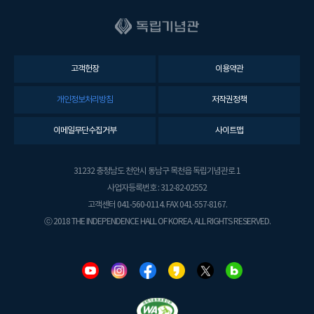
고객헌장
이용약관
개인정보처리방침
저작권정책
이메일무단수집거부
사이트맵
31232 충청남도 천안시 동남구 목천읍 독립기념관로 1
사업자등록번호 : 312-82-02552
고객센터 041-560-0114. FAX 041-557-8167.
ⓒ 2018 THE INDEPENDENCE HALL OF KOREA. ALL RIGHTS RESERVED.