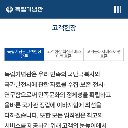
본문 바로가기
고객헌장
독립기념관 고객헌장
고객헌장 핵심서비스
고객응대서비스 이행
전문
이행 표준
표준
독립기념관은 우리 민족의 국난극복사와
국가발전사에 관한 자료를 수집·보존·전시·
연구함으로써 민족문화의 정체성을 확립하고
올바른 국가관 정립에 이바지함에 최선을
다하겠습니다. 또한 모든 임직원은 최고의
서비스를 제공하기 위해 고객의 눈높이에서