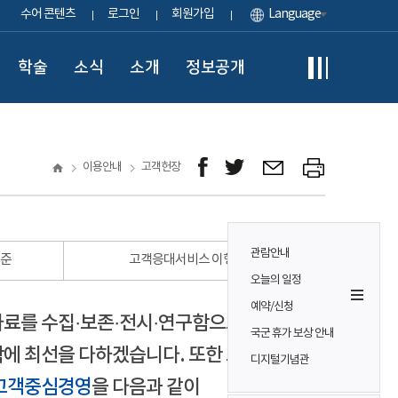
수어 콘텐츠
로그인
회원가입
Language
학술
소식
소개
정보공개
이용안내
고객헌장
관람안내
표준
고객응대서비스 이행 표준
오늘의 일정
예약/신청
자료를 수집·보존·전시·연구함으로써
국군 휴가 보상 안내
에 최선을 다하겠습니다. 또한 모든
디지털기념관
고객중심경영
을 다음과 같이