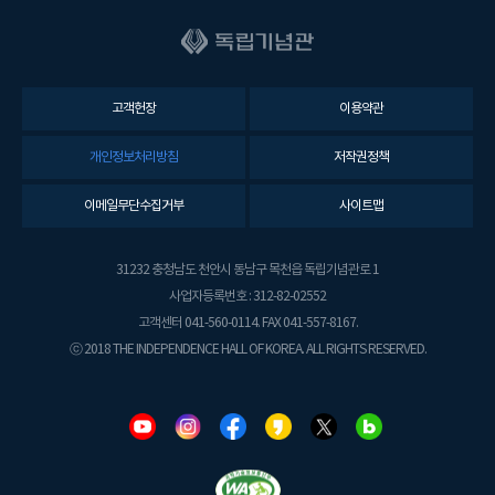
고객헌장
이용약관
개인정보처리방침
저작권정책
이메일무단수집거부
사이트맵
31232 충청남도 천안시 동남구 목천읍 독립기념관로 1
사업자등록번호 : 312-82-02552
고객센터 041-560-0114. FAX 041-557-8167.
ⓒ 2018 THE INDEPENDENCE HALL OF KOREA. ALL RIGHTS RESERVED.