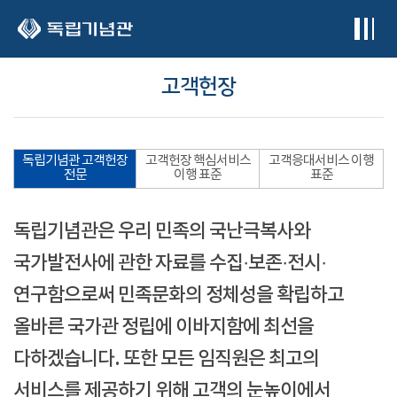
본문 바로가기
고객헌장
독립기념관 고객헌장
고객헌장 핵심서비스
고객응대서비스 이행
전문
이행 표준
표준
독립기념관은 우리 민족의 국난극복사와
국가발전사에 관한 자료를 수집·보존·전시·
연구함으로써 민족문화의 정체성을 확립하고
올바른 국가관 정립에 이바지함에 최선을
다하겠습니다. 또한 모든 임직원은 최고의
서비스를 제공하기 위해 고객의 눈높이에서