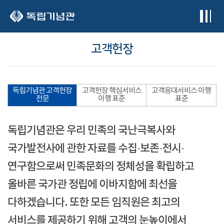
본문 바로가기
고객헌장
독립기념관 고객헌장
고객헌장 핵심서비스
고객응대서비스 이행
전문
이행 표준
표준
독립기념관은 우리 민족의 국난극복사와
국가발전사에 관한 자료를 수집·보존·전시·
연구함으로써 민족문화의 정체성을 확립하고
올바른 국가관 정립에 이바지함에 최선을
다하겠습니다. 또한 모든 임직원은 최고의
서비스를 제공하기 위해 고객의 눈높이에서