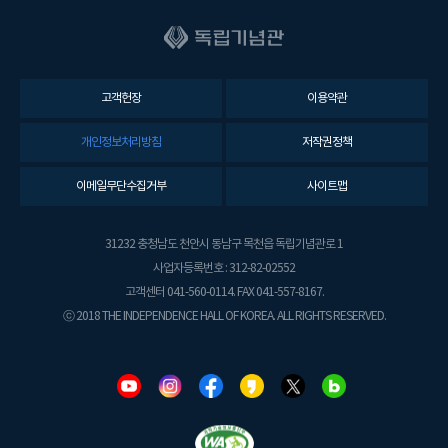
고객헌장
이용약관
개인정보처리방침
저작권정책
이메일무단수집거부
사이트맵
31232 충청남도 천안시 동남구 목천읍 독립기념관로 1
사업자등록번호 : 312-82-02552
고객센터 041-560-0114. FAX 041-557-8167.
ⓒ 2018 THE INDEPENDENCE HALL OF KOREA. ALL RIGHTS RESERVED.