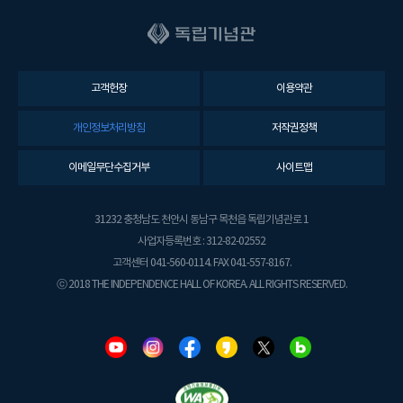
고객헌장
이용약관
개인정보처리방침
저작권정책
이메일무단수집거부
사이트맵
31232 충청남도 천안시 동남구 목천읍 독립기념관로 1
사업자등록번호 : 312-82-02552
고객센터 041-560-0114. FAX 041-557-8167.
ⓒ 2018 THE INDEPENDENCE HALL OF KOREA. ALL RIGHTS RESERVED.