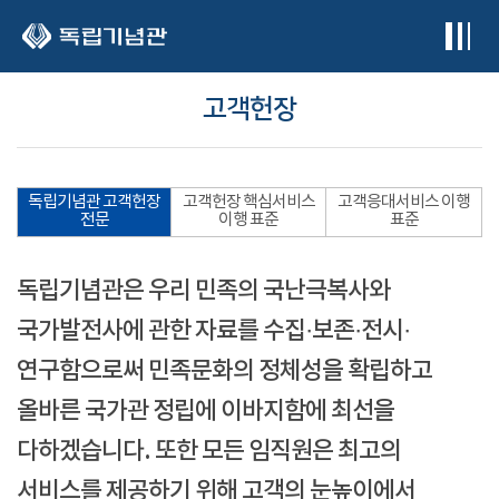
본문 바로가기
고객헌장
독립기념관 고객헌장
고객헌장 핵심서비스
고객응대서비스 이행
전문
이행 표준
표준
독립기념관은 우리 민족의 국난극복사와
국가발전사에 관한 자료를 수집·보존·전시·
연구함으로써 민족문화의 정체성을 확립하고
올바른 국가관 정립에 이바지함에 최선을
다하겠습니다. 또한 모든 임직원은 최고의
서비스를 제공하기 위해 고객의 눈높이에서